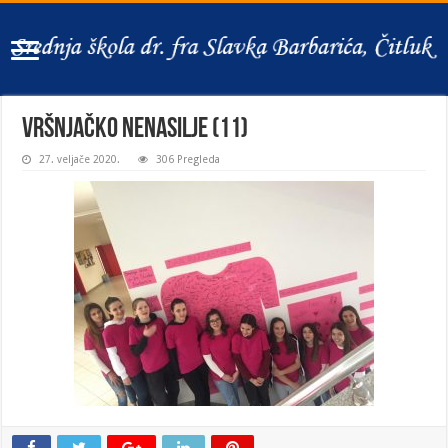
Vršnjačko nenasilje (11)
27. veljače 2020.
306 Pregleda