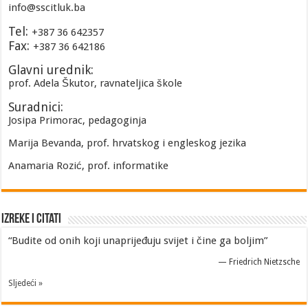
info@sscitluk.ba
Tel:
+387 36 642357
Fax:
+387 36 642186
Glavni urednik:
prof. Adela Škutor, ravnateljica škole
Suradnici:
Josipa Primorac, pedagoginja
Marija Bevanda, prof. hrvatskog i engleskog jezika
Anamaria Rozić, prof. informatike
Izreke i Citati
“Budite od onih koji unaprijeđuju svijet i čine ga boljim”
—
Friedrich Nietzsche
Sljedeći »