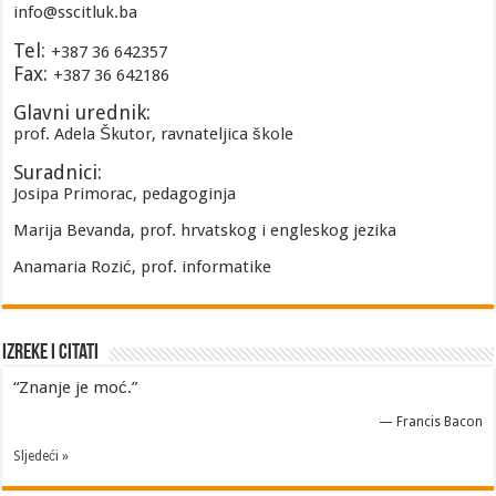
info@sscitluk.ba
Tel:
+387 36 642357
Fax:
+387 36 642186
Glavni urednik:
prof. Adela Škutor, ravnateljica škole
Suradnici:
Josipa Primorac, pedagoginja
Marija Bevanda, prof. hrvatskog i engleskog jezika
Anamaria Rozić, prof. informatike
Izreke i Citati
“Znanje je moć.”
—
Francis Bacon
Sljedeći »