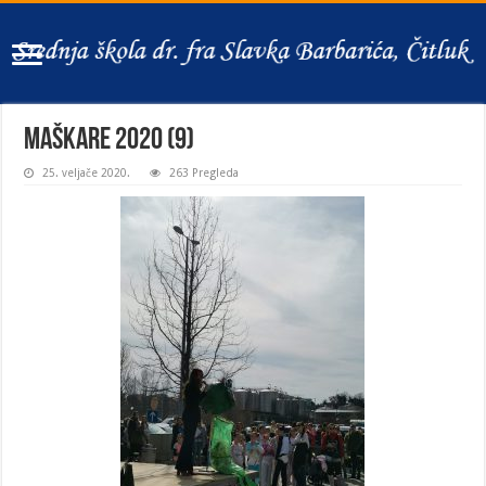
Maškare 2020 (9)
25. veljače 2020.
263 Pregleda