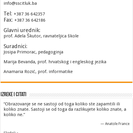
info@sscitluk.ba
Tel:
+387 36 642357
Fax:
+387 36 642186
Glavni urednik:
prof. Adela Škutor, ravnateljica škole
Suradnici:
Josipa Primorac, pedagoginja
Marija Bevanda, prof. hrvatskog i engleskog jezika
Anamaria Rozić, prof. informatike
Izreke i Citati
“Obrazovanje se ne sastoji od toga koliko ste zapamtili ili
koliko znate. Sastoji se od toga da razlikujete koliko znate, a
koliko ne.”
—
Anatole France