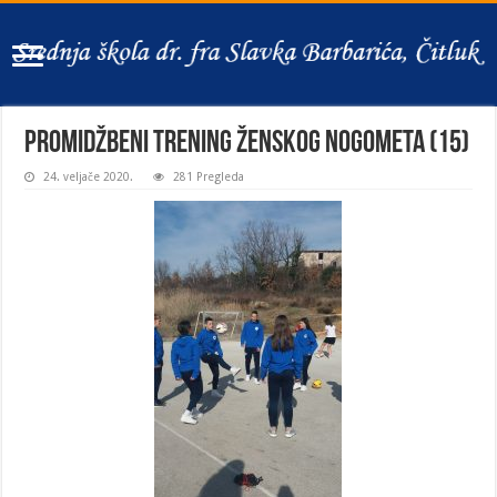
Promidžbeni trening ženskog nogometa (15)
24. veljače 2020.
281 Pregleda