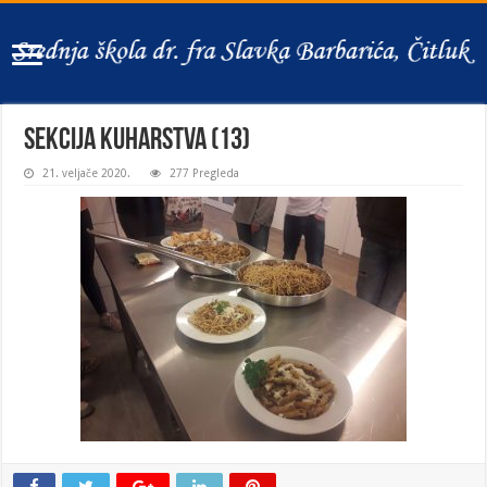
Sekcija kuharstva (13)
21. veljače 2020.
277 Pregleda