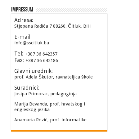
Impressum
Adresa:
Stjepana Radića 7 88260, Čitluk, BiH
E-mail:
info@sscitluk.ba
Tel:
+387 36 642357
Fax:
+387 36 642186
Glavni urednik:
prof. Adela Škutor, ravnateljica škole
Suradnici:
Josipa Primorac, pedagoginja
Marija Bevanda, prof. hrvatskog i
engleskog jezika
Anamaria Rozić, prof. informatike