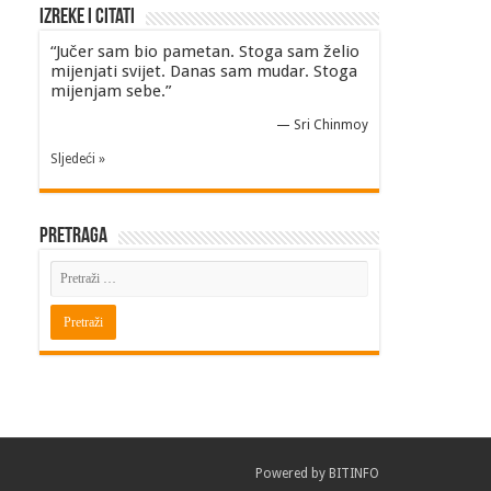
Izreke i Citati
“Jučer sam bio pametan. Stoga sam želio
mijenjati svijet. Danas sam mudar. Stoga
mijenjam sebe.”
—
Sri Chinmoy
Sljedeći »
Pretraga
Powered by
BITINFO