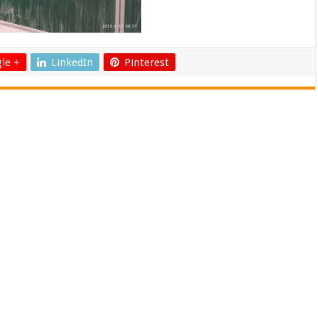
le +
LinkedIn
Pinterest