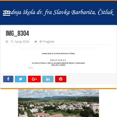
IMG_8304
17. lipnja 2026.
40 Pregleda