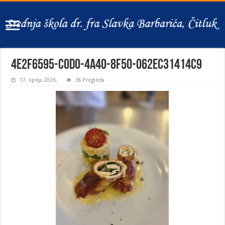
4e2f6595-c0d0-4a40-8f50-062ec31414c9
17. lipnja 2026.
38 Pregleda