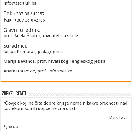
info@sscitluk.ba
Tel:
+387 36 642357
Fax:
+387 36 642186
Glavni urednik:
prof. Adela Škutor, ravnateljica škole
Suradnici:
Josipa Primorac, pedagoginja
Marija Bevanda, prof. hrvatskog i engleskog jezika
Anamaria Rozić, prof. informatike
Izreke i Citati
“Čovjek koji ne čita dobre knjige nema nikakve prednosti nad
čovjekom koji ih uopće ne zna čitati.”
—
Mark Twain
Sljedeći »