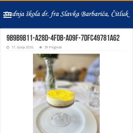
9b9b9b11-a28d-4fdb-a09f-7dfc49781a62
17. lipnja 2026.
39 Pregleda