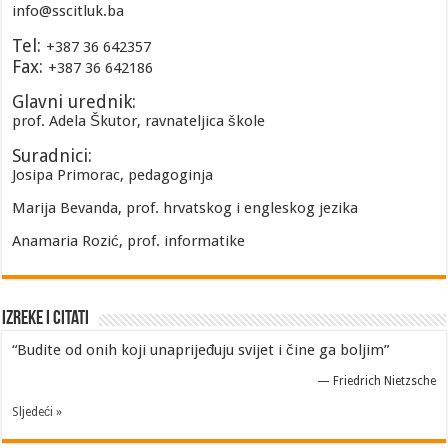
info@sscitluk.ba
Tel:
+387 36 642357
Fax:
+387 36 642186
Glavni urednik:
prof. Adela Škutor, ravnateljica škole
Suradnici:
Josipa Primorac, pedagoginja
Marija Bevanda, prof. hrvatskog i engleskog jezika
Anamaria Rozić, prof. informatike
Izreke i Citati
“Budite od onih koji unaprijeđuju svijet i čine ga boljim”
—
Friedrich Nietzsche
Sljedeći »