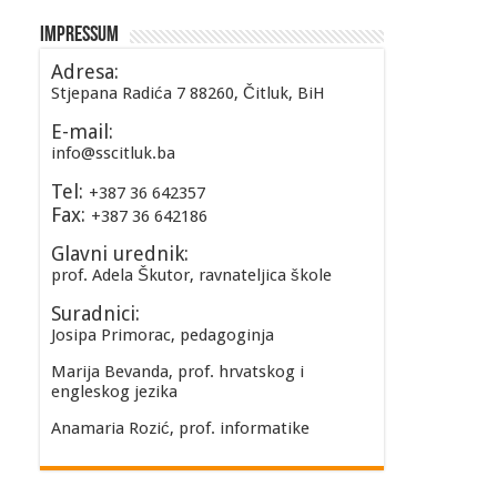
Impressum
Adresa:
Stjepana Radića 7 88260, Čitluk, BiH
E-mail:
info@sscitluk.ba
Tel:
+387 36 642357
Fax:
+387 36 642186
Glavni urednik:
prof. Adela Škutor, ravnateljica škole
Suradnici:
Josipa Primorac, pedagoginja
Marija Bevanda, prof. hrvatskog i
engleskog jezika
Anamaria Rozić, prof. informatike