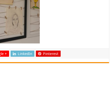
le +
LinkedIn
Pinterest