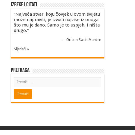
Izreke i Citati
“Najveća stvar, koju čovjek u ovom svijetu
može napraviti, je izvući najviše iz onoga
što mu je dano. Samo je to uspjeh, i ništa
drugo.”
—
Orison Swett Marden
Sljedeći »
Pretraga