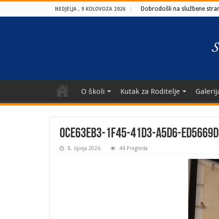
Dobrodošli na službene strani
NEDJELJA , 9 KOLOVOZA 2026
O školi
Kutak za Roditelje
Galerij
0ce63eb3-1f45-41d3-a5d6-ed5669d
8. lipnja 2026.
44 Pregleda