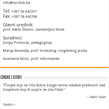
info@sscitluk.ba
Tel:
+387 36 642357
Fax:
+387 36 642186
Glavni urednik:
prof. Adela Škutor, ravnateljica škole
Suradnici:
Josipa Primorac, pedagoginja
Marija Bevanda, prof. hrvatskog i engleskog jezika
Anamaria Rozić, prof. informatike
Izreke i Citati
“Čovjek koji ne čita dobre knjige nema nikakve prednosti nad
čovjekom koji ih uopće ne zna čitati.”
—
Mark Twain
Sljedeći »