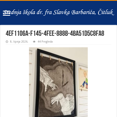
4ef1106a-f145-4fee-888b-4ba51d5c8fa8
8. lipnja 2026.
44 Pregleda