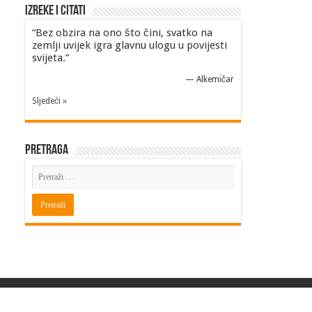
Izreke i Citati
“Bez obzira na ono što čini, svatko na
zemlji uvijek igra glavnu ulogu u povijesti
svijeta.”
—
Alkemičar
Sljedeći »
Pretraga
Powered by
BITINFO