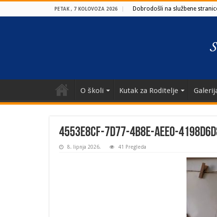
Dobrodošli na službene stranice
PETAK , 7 KOLOVOZA 2026
O školi
Kutak za Roditelje
Galerij
4553e8cf-7d77-4b8e-aee0-4198d6
8. lipnja 2026.
41 Pregleda