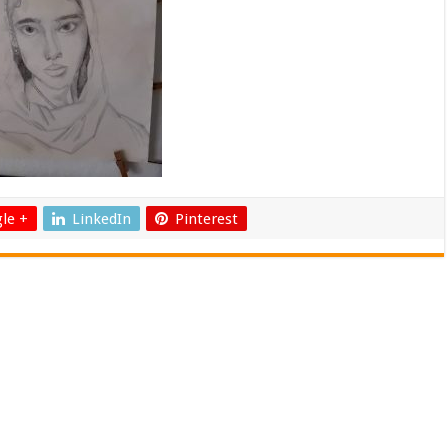
le +
LinkedIn
Pinterest