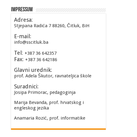
Impressum
Adresa:
Stjepana Radića 7 88260, Čitluk, BiH
E-mail:
info@sscitluk.ba
Tel:
+387 36 642357
Fax:
+387 36 642186
Glavni urednik:
prof. Adela Škutor, ravnateljica škole
Suradnici:
Josipa Primorac, pedagoginja
Marija Bevanda, prof. hrvatskog i
engleskog jezika
Anamaria Rozić, prof. informatike