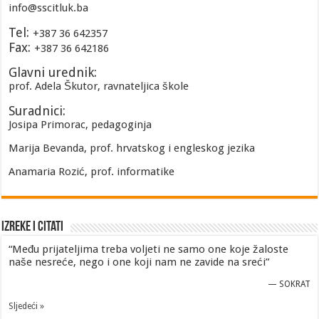
info@sscitluk.ba
Tel:
+387 36 642357
Fax:
+387 36 642186
Glavni urednik:
prof. Adela Škutor, ravnateljica škole
Suradnici:
Josipa Primorac, pedagoginja
Marija Bevanda, prof. hrvatskog i engleskog jezika
Anamaria Rozić, prof. informatike
Izreke i Citati
“Među prijateljima treba voljeti ne samo one koje žaloste
naše nesreće, nego i one koji nam ne zavide na sreći”
—
SOKRAT
Sljedeći »