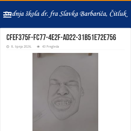
cfef375f-fc77-4e2f-ad22-31b51e72e756
8. lipnja 2026.
43 Pregleda