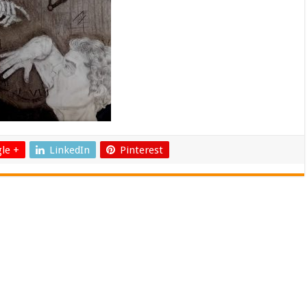
le +
LinkedIn
Pinterest