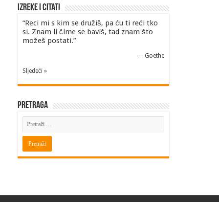
Izreke i Citati
“Reci mi s kim se družiš, pa ću ti reći tko
si. Znam li čime se baviš, tad znam što
možeš postati.”
—
Goethe
Sljedeći »
Pretraga
Powered by
BITINFO