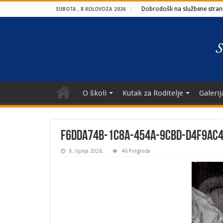
Dobrodošli na službene strani
SUBOTA , 8 KOLOVOZA 2026
O školi
Kutak za Roditelje
Galerij
f6dda74b-1c8a-454a-9cbd-d4f9ac
8. lipnja 2026.
46 Pregleda