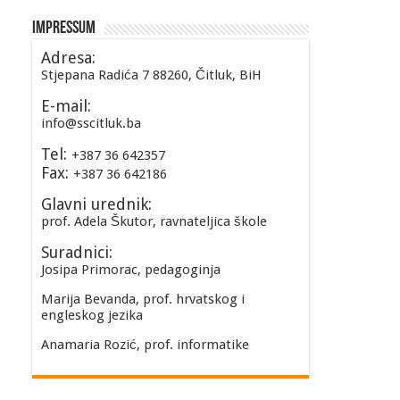
Impressum
Adresa:
Stjepana Radića 7 88260, Čitluk, BiH
E-mail:
info@sscitluk.ba
Tel:
+387 36 642357
Fax:
+387 36 642186
Glavni urednik:
prof. Adela Škutor, ravnateljica škole
Suradnici:
Josipa Primorac, pedagoginja
Marija Bevanda, prof. hrvatskog i
engleskog jezika
Anamaria Rozić, prof. informatike