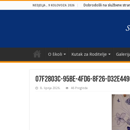
Dobrodošli na službene strani
NEDJELJA , 9 KOLOVOZA 2026
O školi
Kutak za Roditelje
Galerij
07f2803c-95be-4fd6-8f26-d32e44
8. lipnja 2026.
46 Pregleda