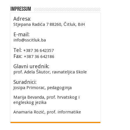
Impressum
Adresa:
Stjepana Radića 7 88260, Čitluk, BiH
E-mail:
info@sscitluk.ba
Tel:
+387 36 642357
Fax:
+387 36 642186
Glavni urednik:
prof. Adela Škutor, ravnateljica škole
Suradnici:
Josipa Primorac, pedagoginja
Marija Bevanda, prof. hrvatskog i
engleskog jezika
Anamaria Rozić, prof. informatike