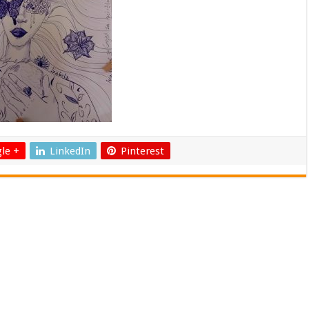
le +
LinkedIn
Pinterest