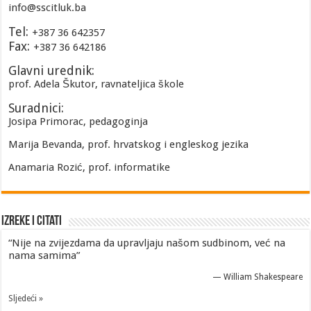
info@sscitluk.ba
Tel:
+387 36 642357
Fax:
+387 36 642186
Glavni urednik:
prof. Adela Škutor, ravnateljica škole
Suradnici:
Josipa Primorac, pedagoginja
Marija Bevanda, prof. hrvatskog i engleskog jezika
Anamaria Rozić, prof. informatike
Izreke i Citati
“Nije na zvijezdama da upravljaju našom sudbinom, već na
nama samima”
—
William Shakespeare
Sljedeći »