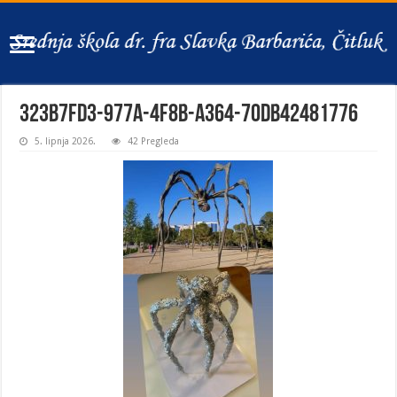
323b7fd3-977a-4f8b-a364-70db42481776
5. lipnja 2026.
42 Pregleda