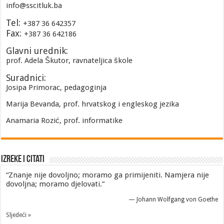
info@sscitluk.ba
Tel:
+387 36 642357
Fax:
+387 36 642186
Glavni urednik:
prof. Adela Škutor, ravnateljica škole
Suradnici:
Josipa Primorac, pedagoginja
Marija Bevanda, prof. hrvatskog i engleskog jezika
Anamaria Rozić, prof. informatike
Izreke i Citati
“Znanje nije dovoljno; moramo ga primijeniti. Namjera nije
dovoljna; moramo djelovati.”
—
Johann Wolfgang von Goethe
Sljedeći »