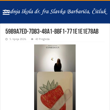
59b9a7ed-7db3-48a1-bbf1-771e1e1e78ab
5. lipnja 2026.
43 Pregleda