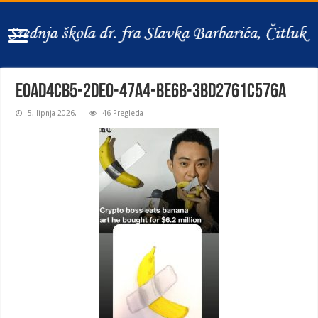
e0ad4cb5-2de0-47a4-be6b-3bd2761c576a
5. lipnja 2026.
46 Pregleda