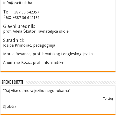
info@sscitluk.ba
Tel:
+387 36 642357
Fax:
+387 36 642186
Glavni urednik:
prof. Adela Škutor, ravnateljica škole
Suradnici:
Josipa Primorac, pedagoginja
Marija Bevanda, prof. hrvatskog i engleskog jezika
Anamaria Rozić, prof. informatike
Izreke i Citati
“Daj više odmora jeziku nego rukama”
—
Tolstoj
Sljedeći »