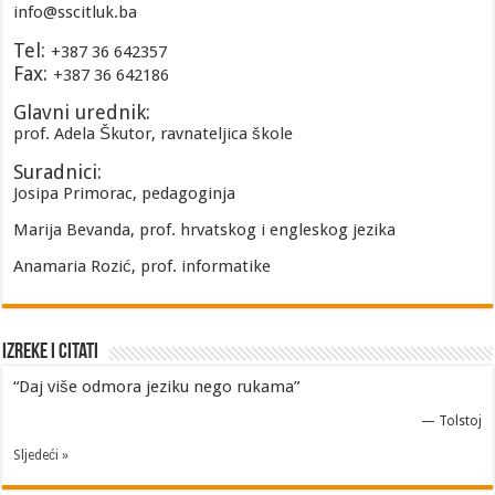
info@sscitluk.ba
Tel:
+387 36 642357
Fax:
+387 36 642186
Glavni urednik:
prof. Adela Škutor, ravnateljica škole
Suradnici:
Josipa Primorac, pedagoginja
Marija Bevanda, prof. hrvatskog i engleskog jezika
Anamaria Rozić, prof. informatike
Izreke i Citati
“Daj više odmora jeziku nego rukama”
—
Tolstoj
Sljedeći »