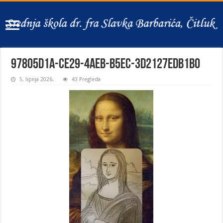
97805d1a-ce29-4aeb-b5ec-3d2127edb1b0
5. lipnja 2026.
43 Pregleda