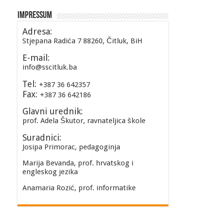
Impressum
Adresa:
Stjepana Radića 7 88260, Čitluk, BiH
E-mail:
info@sscitluk.ba
Tel:
+387 36 642357
Fax:
+387 36 642186
Glavni urednik:
prof. Adela Škutor, ravnateljica škole
Suradnici:
Josipa Primorac, pedagoginja
Marija Bevanda, prof. hrvatskog i
engleskog jezika
Anamaria Rozić, prof. informatike