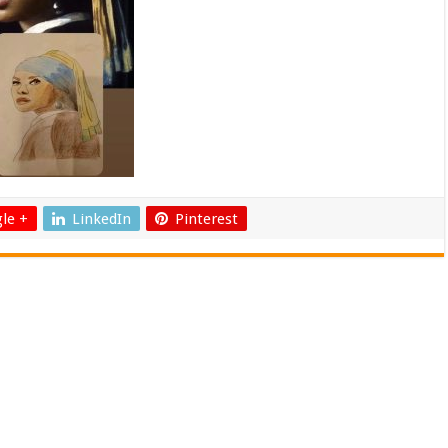
le +
LinkedIn
Pinterest