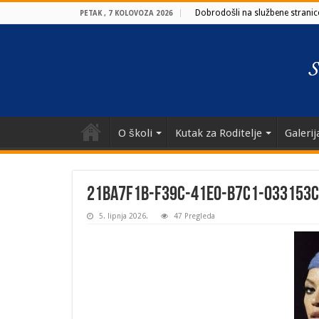
Dobrodošli na službene stranice
PETAK , 7 KOLOVOZA 2026
O školi
Kutak za Roditelje
Galerij
21ba7f1b-f39c-41e0-b7c1-033153
5. lipnja 2026.
47 Pregleda