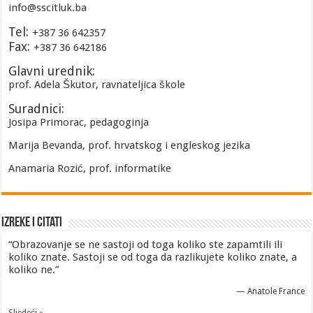
info@sscitluk.ba
Tel:
+387 36 642357
Fax:
+387 36 642186
Glavni urednik:
prof. Adela Škutor, ravnateljica škole
Suradnici:
Josipa Primorac, pedagoginja
Marija Bevanda, prof. hrvatskog i engleskog jezika
Anamaria Rozić, prof. informatike
Izreke i Citati
“Obrazovanje se ne sastoji od toga koliko ste zapamtili ili
koliko znate. Sastoji se od toga da razlikujete koliko znate, a
koliko ne.”
—
Anatole France