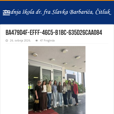
ba479d4f-efff-46c5-b1bc-635d26caa084
26. svibnja 2026.
47 Pregleda