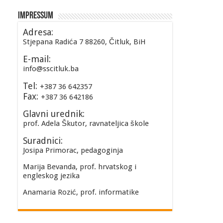
Impressum
Adresa:
Stjepana Radića 7 88260, Čitluk, BiH
E-mail:
info@sscitluk.ba
Tel:
+387 36 642357
Fax:
+387 36 642186
Glavni urednik:
prof. Adela Škutor, ravnateljica škole
Suradnici:
Josipa Primorac, pedagoginja
Marija Bevanda, prof. hrvatskog i
engleskog jezika
Anamaria Rozić, prof. informatike