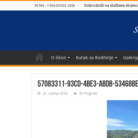
Dobrodošli na službene stranice
PETAK , 7 KOLOVOZA 2026
O školi
Kutak za Roditelje
Galerij
57083311-93cd-4be3-abdb-53468b
25. svibnja 2026.
43 Pregleda