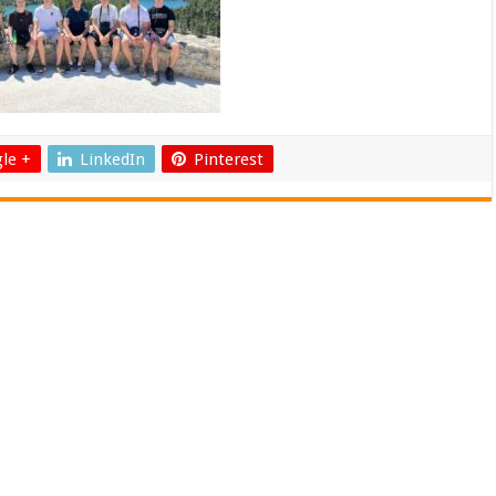
le +
LinkedIn
Pinterest