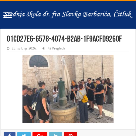
01cd27e6-6578-4074-b2ab-1f9acfd9260f
25. svibnja 2026.
42 Pregleda