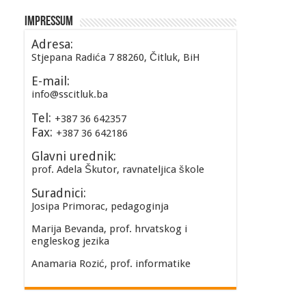
Impressum
Adresa:
Stjepana Radića 7 88260, Čitluk, BiH
E-mail:
info@sscitluk.ba
Tel:
+387 36 642357
Fax:
+387 36 642186
Glavni urednik:
prof. Adela Škutor, ravnateljica škole
Suradnici:
Josipa Primorac, pedagoginja
Marija Bevanda, prof. hrvatskog i
engleskog jezika
Anamaria Rozić, prof. informatike