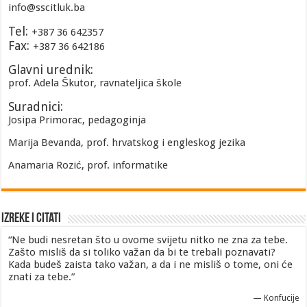
info@sscitluk.ba
Tel:
+387 36 642357
Fax:
+387 36 642186
Glavni urednik:
prof. Adela Škutor, ravnateljica škole
Suradnici:
Josipa Primorac, pedagoginja
Marija Bevanda, prof. hrvatskog i engleskog jezika
Anamaria Rozić, prof. informatike
Izreke i Citati
“Ne budi nesretan što u ovome svijetu nitko ne zna za tebe.
Zašto misliš da si toliko važan da bi te trebali poznavati?
Kada budeš zaista tako važan, a da i ne misliš o tome, oni će
znati za tebe.”
—
Konfucije