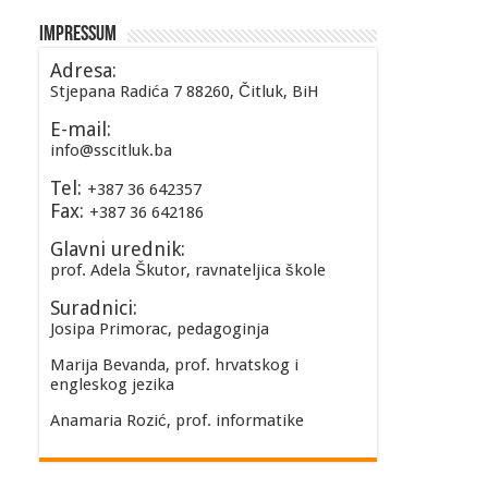
Impressum
Adresa:
Stjepana Radića 7 88260, Čitluk, BiH
E-mail:
info@sscitluk.ba
Tel:
+387 36 642357
Fax:
+387 36 642186
Glavni urednik:
prof. Adela Škutor, ravnateljica škole
Suradnici:
Josipa Primorac, pedagoginja
Marija Bevanda, prof. hrvatskog i
engleskog jezika
Anamaria Rozić, prof. informatike