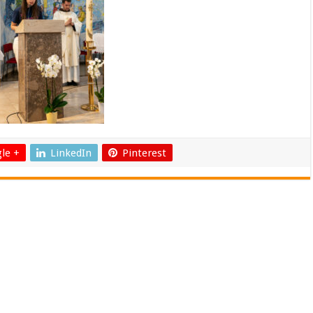
le +
LinkedIn
Pinterest