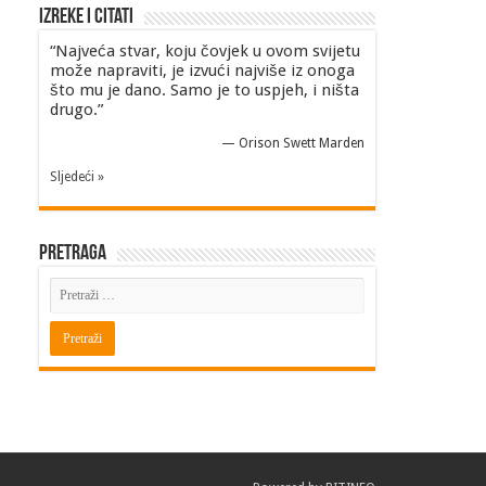
Izreke i Citati
“Najveća stvar, koju čovjek u ovom svijetu
može napraviti, je izvući najviše iz onoga
što mu je dano. Samo je to uspjeh, i ništa
drugo.”
—
Orison Swett Marden
Sljedeći »
Pretraga