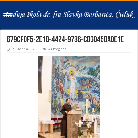
679cfdf5-2e1d-4424-9786-cb6045ba0e1e
23. svibnja 2026.
43 Pregleda