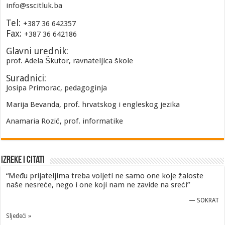
info@sscitluk.ba
Tel:
+387 36 642357
Fax:
+387 36 642186
Glavni urednik:
prof. Adela Škutor, ravnateljica škole
Suradnici:
Josipa Primorac, pedagoginja
Marija Bevanda, prof. hrvatskog i engleskog jezika
Anamaria Rozić, prof. informatike
Izreke i Citati
“Među prijateljima treba voljeti ne samo one koje žaloste
naše nesreće, nego i one koji nam ne zavide na sreći”
—
SOKRAT
Sljedeći »