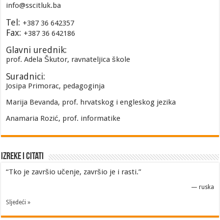
info@sscitluk.ba
Tel:
+387 36 642357
Fax:
+387 36 642186
Glavni urednik:
prof. Adela Škutor, ravnateljica škole
Suradnici:
Josipa Primorac, pedagoginja
Marija Bevanda, prof. hrvatskog i engleskog jezika
Anamaria Rozić, prof. informatike
Izreke i Citati
“Tko je završio učenje, završio je i rasti.”
—
ruska
Sljedeći »