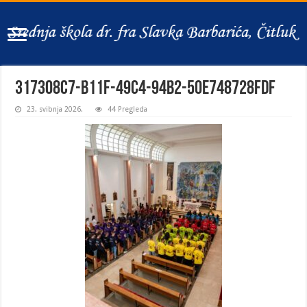
317308c7-b11f-49c4-94b2-50e748728fdf
23. svibnja 2026.
44 Pregleda