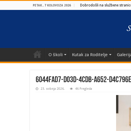
Dobrodošli na službene stranice
PETAK , 7 KOLOVOZA 2026
O školi
Kutak za Roditelje
Galerij
6044fad7-d03d-4cdb-a652-d4c796
23. svibnja 2026.
46 Pregleda