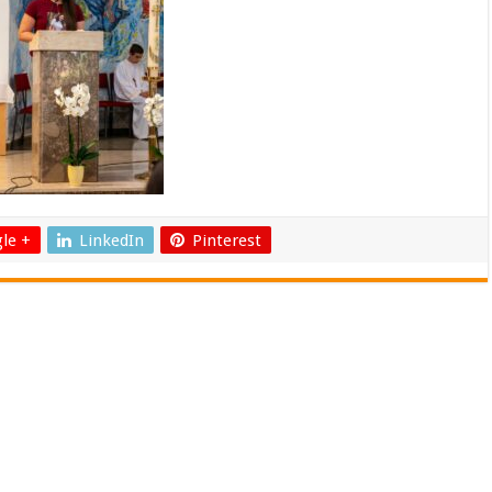
le +
LinkedIn
Pinterest