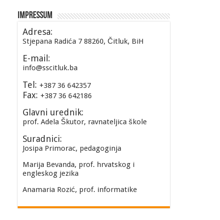
Impressum
Adresa:
Stjepana Radića 7 88260, Čitluk, BiH
E-mail:
info@sscitluk.ba
Tel:
+387 36 642357
Fax:
+387 36 642186
Glavni urednik:
prof. Adela Škutor, ravnateljica škole
Suradnici:
Josipa Primorac, pedagoginja
Marija Bevanda, prof. hrvatskog i
engleskog jezika
Anamaria Rozić, prof. informatike