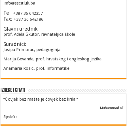
info@sscitluk.ba
Tel:
+387 36 642357
Fax:
+387 36 642186
Glavni urednik:
prof. Adela Škutor, ravnateljica škole
Suradnici:
Josipa Primorac, pedagoginja
Marija Bevanda, prof. hrvatskog i engleskog jezika
Anamaria Rozić, prof. informatike
Izreke i Citati
“Čovjek bez mašte je čovjek bez krila.”
—
Muhammad Ali
Sljedeći »