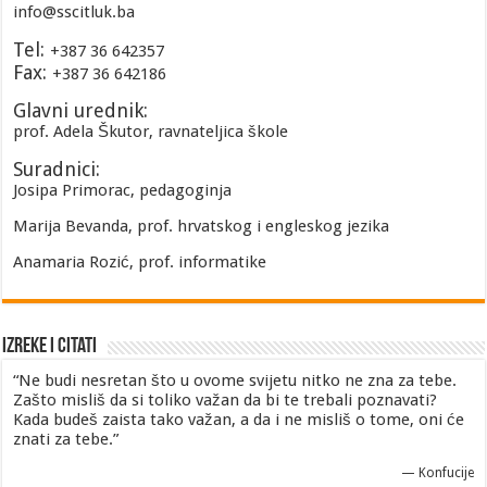
info@sscitluk.ba
Tel:
+387 36 642357
Fax:
+387 36 642186
Glavni urednik:
prof. Adela Škutor, ravnateljica škole
Suradnici:
Josipa Primorac, pedagoginja
Marija Bevanda, prof. hrvatskog i engleskog jezika
Anamaria Rozić, prof. informatike
Izreke i Citati
“Ne budi nesretan što u ovome svijetu nitko ne zna za tebe.
Zašto misliš da si toliko važan da bi te trebali poznavati?
Kada budeš zaista tako važan, a da i ne misliš o tome, oni će
znati za tebe.”
—
Konfucije