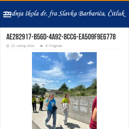
ae282917-b56d-4a92-8cc6-ea509f9e6778
23. svibnja 2026.
41 Pregleda