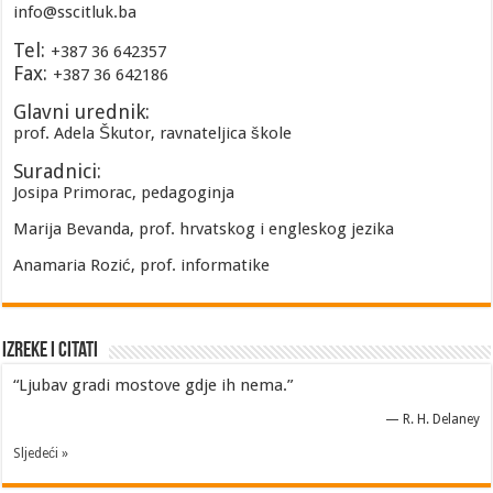
info@sscitluk.ba
Tel:
+387 36 642357
Fax:
+387 36 642186
Glavni urednik:
prof. Adela Škutor, ravnateljica škole
Suradnici:
Josipa Primorac, pedagoginja
Marija Bevanda, prof. hrvatskog i engleskog jezika
Anamaria Rozić, prof. informatike
Izreke i Citati
“Ljubav gradi mostove gdje ih nema.”
—
R. H. Delaney
Sljedeći »