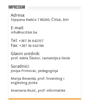
Impressum
Adresa:
Stjepana Radića 7 88260, Čitluk, BiH
E-mail:
info@sscitluk.ba
Tel:
+387 36 642357
Fax:
+387 36 642186
Glavni urednik:
prof. Adela Škutor, ravnateljica škole
Suradnici:
Josipa Primorac, pedagoginja
Marija Bevanda, prof. hrvatskog i
engleskog jezika
Anamaria Rozić, prof. informatike