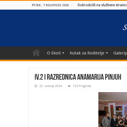
Dobrodošli na službene stranice
PETAK , 7 KOLOVOZA 2026
O školi
Kutak za Roditelje
Galerij
IV.2 i razrednica Anamarija Pinjuh
22. svibnja 2024.
126 Pregleda