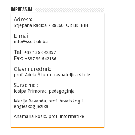
Impressum
Adresa:
Stjepana Radića 7 88260, Čitluk, BiH
E-mail:
info@sscitluk.ba
Tel:
+387 36 642357
Fax:
+387 36 642186
Glavni urednik:
prof. Adela Škutor, ravnateljica škole
Suradnici:
Josipa Primorac, pedagoginja
Marija Bevanda, prof. hrvatskog i
engleskog jezika
Anamaria Rozić, prof. informatike