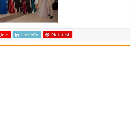
le +
LinkedIn
Pinterest