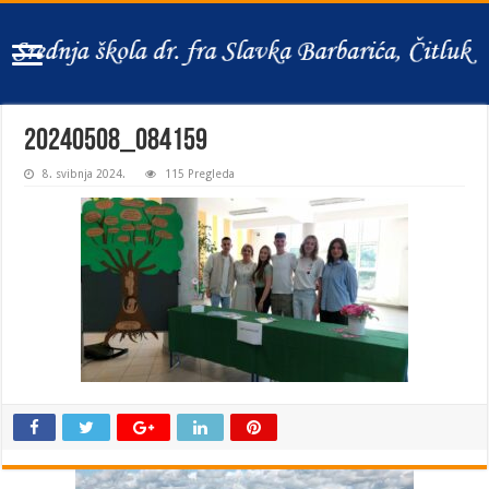
20240508_084159
8. svibnja 2024.
115 Pregleda