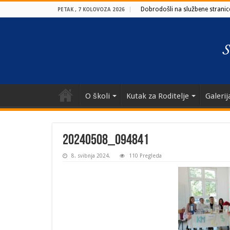
Dobrodošli na službene stranice
PETAK , 7 KOLOVOZA 2026
O školi
Kutak za Roditelje
Galerij
20240508_094841
8. svibnja 2024.
110 Pregleda