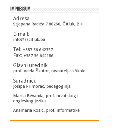
Impressum
Adresa:
Stjepana Radića 7 88260, Čitluk, BiH
E-mail:
info@sscitluk.ba
Tel:
+387 36 642357
Fax:
+387 36 642186
Glavni urednik:
prof. Adela Škutor, ravnateljica škole
Suradnici:
Josipa Primorac, pedagoginja
Marija Bevanda, prof. hrvatskog i
engleskog jezika
Anamaria Rozić, prof. informatike