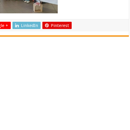
le +
LinkedIn
Pinterest