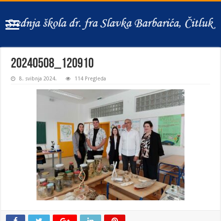
20240508_120910
8. svibnja 2024.
114 Pregleda