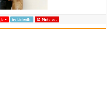
le +
LinkedIn
Pinterest