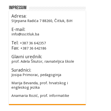
Impressum
Adresa:
Stjepana Radića 7 88260, Čitluk, BiH
E-mail:
info@sscitluk.ba
Tel:
+387 36 642357
Fax:
+387 36 642186
Glavni urednik:
prof. Adela Škutor, ravnateljica škole
Suradnici:
Josipa Primorac, pedagoginja
Marija Bevanda, prof. hrvatskog i
engleskog jezika
Anamaria Rozić, prof. informatike