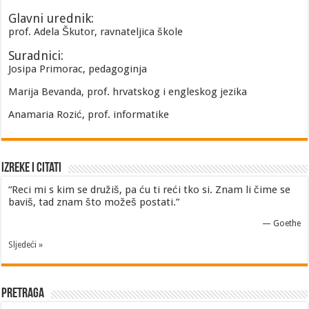
Glavni urednik:
prof. Adela Škutor, ravnateljica škole
Suradnici:
Josipa Primorac, pedagoginja
Marija Bevanda, prof. hrvatskog i engleskog jezika
Anamaria Rozić, prof. informatike
Izreke i Citati
“Reci mi s kim se družiš, pa ću ti reći tko si. Znam li čime se
baviš, tad znam što možeš postati.”
—
Goethe
Sljedeći »
Pretraga